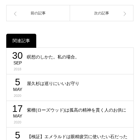
前の記事
次の記事
関連記事
30
瞑想のしかた。私の場合。
SEP
2018
5
屋久杉は巡りにいいお守り
MAY
2020
17
紫檀(ローズウッド)は孤高の精神を貫く人のお供に
MAY
2020
5
【検証】エメラルドは眼精疲労に使いたい石だった