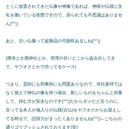
とくに放置されてきた仏像や神像であれば、神様や仏様に失
礼を働いている状態ですので、祟られても不思議はありませ
ん(^^;)
あと、古い仏像って盗難品の可能性あるしね(^^;)
(廃寺とか廃神社とか、管理の甘いとこから盗み出してき
て、ヤフオクとかで売ってるケース)
つまり、霊的にも刑事的にも問題ありなので、寺社参拝では
なく個人で神仏の像を持つ場合、新しいものをちゃんと供養
して、拝む方が安全なのです(^^;)だからダメだと言うのに、
言ってる本人が魂入りの仏様(古仏)をヤフオクからお迎えし
てる時点で、説得力がまったくありませんね(^^;)←
こちら
の
通りゴリプッシュされております(笑)