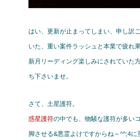
はい、更新が止まってしまい、申し訳ご
いた、重い案件ラッシュと本業で疲れ
新月リーディング楽しみにされていた
ち下さいませ。
さて、土星護符。
惑星護符
の中でも、物騒な護符が多い
脚させる&悪霊よけですからね～^^;4