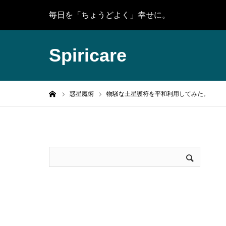
毎日を「ちょうどよく」幸せに。
Spiricare
ホーム
惑星魔術
物騒な土星護符を平和利用してみた。