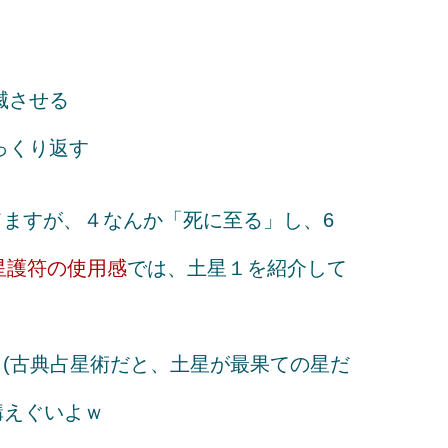
滅させる
っくり返す
ますが、４なんか「死に至る」し、6
星護符の使用感
では、土星１を紹介して
(古典占星術だと、土星が最果ての星だ
構えぐいよｗ