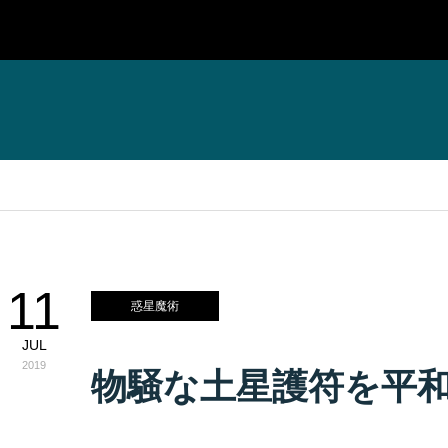
11
惑星魔術
JUL
2019
物騒な土星護符を平