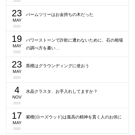
2020
23
パームツリーはお金持ちの木だった
MAY
2020
19
パワーストーンで詐欺に遭わないために、石の相場
MAY
の調べ方を書い…
2020
23
黒檀はグラウンディングに使おう
MAY
2020
4
水晶クラスタ、お手入れしてますか？
NOV
2019
17
紫檀(ローズウッド)は孤高の精神を貫く人のお供に
MAY
2020