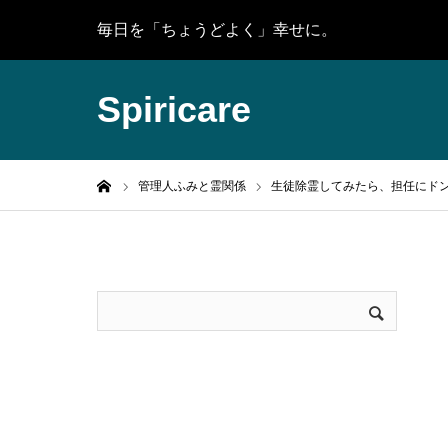
毎日を「ちょうどよく」幸せに。
Spiricare
ホーム
管理人ふみと霊関係
生徒除霊してみたら、担任にド