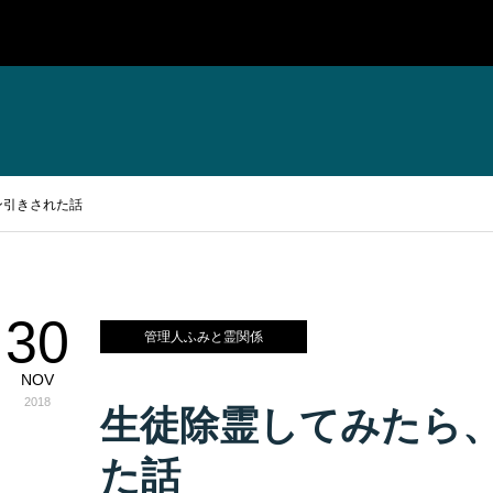
ン引きされた話
30
管理人ふみと霊関係
NOV
2018
生徒除霊してみたら
た話