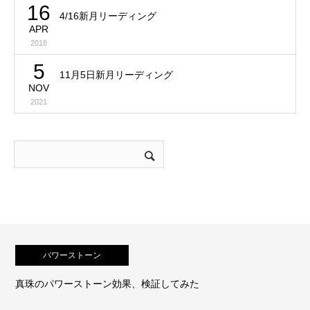
16
4/16新月リーディング
APR
2018
5
11月5日新月リーディング
NOV
2021
パワーストーン
してみた
持つと運が開ける石