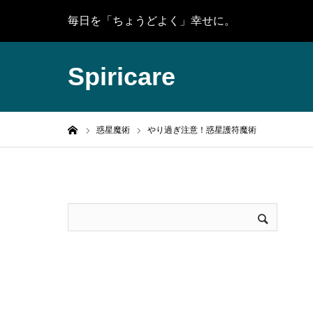
毎日を「ちょうどよく」幸せに。
Spiricare
ホーム
惑星魔術
やり過ぎ注意！惑星護符魔術