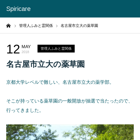
Spiricare
ーム
管理人ふみと霊関係
名古屋市立大の薬草園
12
MAY
管理人ふみと霊関係
2018
名古屋市立大の薬草園
京都大学レベルで難しい、名古屋市立大の薬学部。
そこが持っている薬草園の一般開放が抽選で当たったので、
行ってきました。