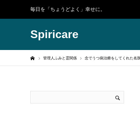
毎日を「ちょうどよく」幸せに。
Spiricare
ホーム
管理人ふみと霊関係
念でうつ病治療をしてくれた名