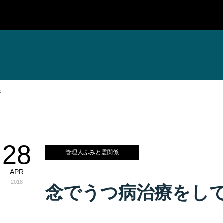
医
28
管理人ふみと霊関係
APR
2018
念でうつ病治療をし