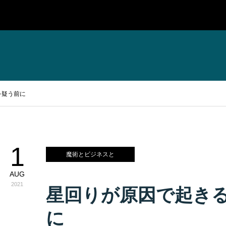
を疑う前に
1
魔術とビジネスと
AUG
2021
星回りが原因で起き
に