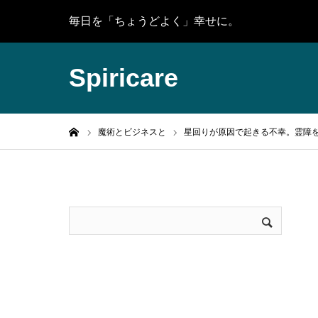
毎日を「ちょうどよく」幸せに。
Spiricare
ホーム
魔術とビジネスと
星回りが原因で起きる不幸。霊障