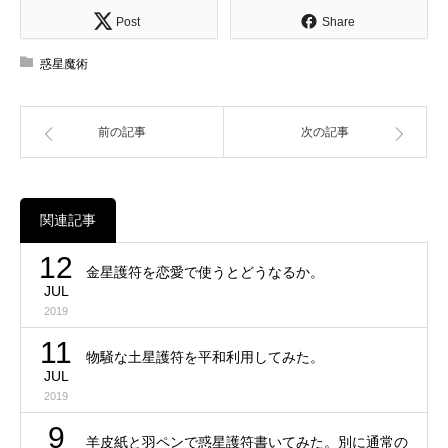
Post
Share
惑星魔術
前の記事
次の記事
関連記事
12
金星護符を恋愛で使うとどうなるか。
JUL
2019
11
物騒な土星護符を平和利用してみた。
JUL
2019
9
羊皮紙と羽ペンで惑星護符書いてみた。別に通常の