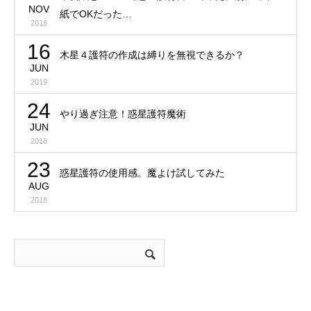
NOV
紙でOKだった…
2018
16
木星４護符の作成は縛りを無視できるか？
JUN
2019
24
やり過ぎ注意！惑星護符魔術
JUN
2018
23
惑星護符の使用感。魔よけ試してみた
AUG
2018