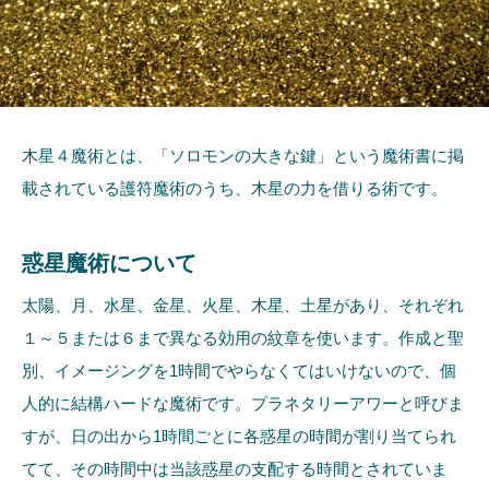
木星４魔術とは、「ソロモンの大きな鍵」という魔術書に掲
載されている護符魔術のうち、木星の力を借りる術です。
惑星魔術について
太陽、月、水星、金星、火星、木星、土星があり、それぞれ
１～５または６まで異なる効用の紋章を使います。作成と聖
別、イメージングを1時間でやらなくてはいけないので、個
人的に結構ハードな魔術です。プラネタリーアワーと呼びま
すが、日の出から1時間ごとに各惑星の時間が割り当てられ
てて、その時間中は当該惑星の支配する時間とされていま