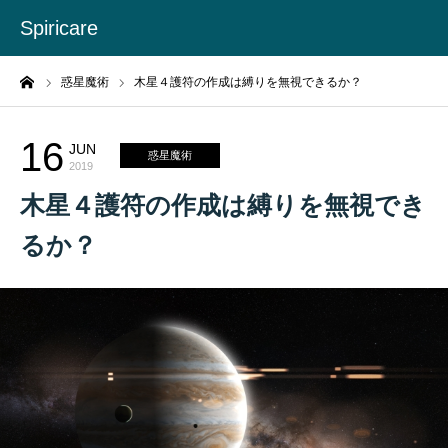
Spiricare
ーム
惑星魔術
木星４護符の作成は縛りを無視できるか？
16
JUN
惑星魔術
2019
木星４護符の作成は縛りを無視でき
るか？