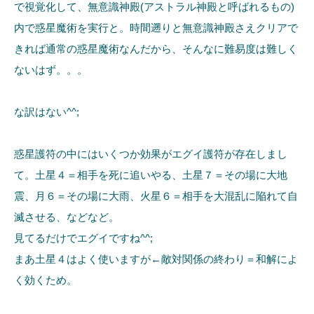
で視覚化して、無意識神殿(アストラル神殿と呼ばれるもの)
内で惑星魔術を実行と。時間遡りと無意識神殿さえクリアで
きれば通常の惑星魔術なんだから、そんなに難易度は難しく
ないはず。。。
な訳はない^^;
惑星護符の中にはいくつか効果がエグイ護符が存在しまし
て。土星４＝相手を死に追いやる、土星７＝その場に大地
震、月６＝その場に大雨、火星６＝相手を大混乱に陥れて自
滅させる、などなど。
見てるだけでエグイですね^^;
まあ土星４はよく使いますが←敵対関係の終わり＝和解によ
く効くため。