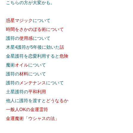
こちらの方が大変かも。
惑星マジック
について
時間をさかのぼる術について
護符の
使用感
について
木星4護符が5年後に効いた
話
金星護符を恋愛利用すると
危険
魔術
オイル
について
護符の
材料
について
護符の
メンテナンス
について
土星護符の
平和利用
他人に護符を渡すと
どうなるか
一般人OKの金運霊符
金運魔術「ウシャスの法」