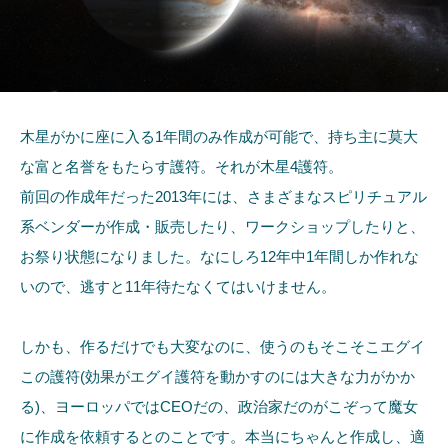
木星がかに座に入る1年間のみ作成が可能で、持ち主に莫大
な富と名誉をもたらす護符。それが木星4護符。
前回の作成年だった2013年には、さまざまなスピリチュアル
系ベンダーが作成・販売したり、ワークショップしたりと、
お祭り状態になりました。なにしろ12年中1年間しか作れな
いので、逃すと11年待たなくてはいけません。
しかも、作るだけでも大変なのに、使うのもそこそこエグイ
この護符(効果がエグイ護符を動かすのには大きな力がかか
る)、ヨーロッパではCEOだの、政治家だのがこぞって魔女
に作成を依頼するとのことです。本当にちゃんと作成し、適