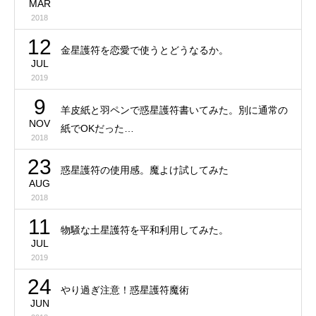
MAR
2018
12
金星護符を恋愛で使うとどうなるか。
JUL
2019
9
羊皮紙と羽ペンで惑星護符書いてみた。別に通常の
NOV
紙でOKだった…
2018
23
惑星護符の使用感。魔よけ試してみた
AUG
2018
11
物騒な土星護符を平和利用してみた。
JUL
2019
24
やり過ぎ注意！惑星護符魔術
JUN