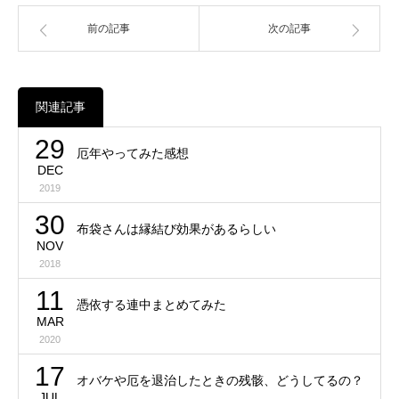
前の記事
次の記事
関連記事
29
厄年やってみた感想
DEC
2019
30
布袋さんは縁結び効果があるらしい
NOV
2018
11
憑依する連中まとめてみた
MAR
2020
17
オバケや厄を退治したときの残骸、どうしてるの？
JUL