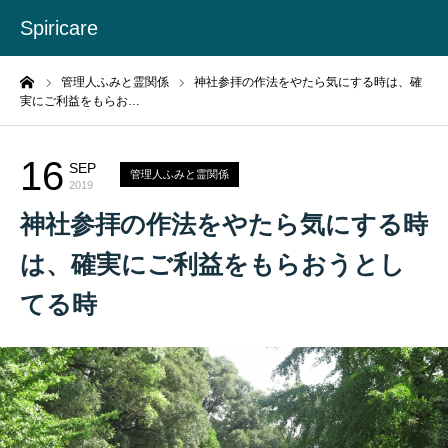
Spiricare
ーム
管理人ふみと霊関係
神社参拝の作法をやたら気にする時は、確
実にご利益をもらお…
16
SEP
管理人ふみと霊関係
2019
神社参拝の作法をやたら気にする時
は、確実にご利益をもらおうとし
てる時