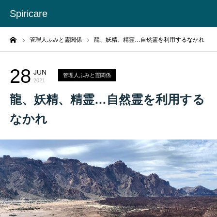
Spiricare
ーム
管理人ふみと霊関係
龍、妖精、精霊…自然霊を利用するなかれ
28
JUN
管理人ふみと霊関係
2021
龍、妖精、精霊…自然霊を利用する
なかれ