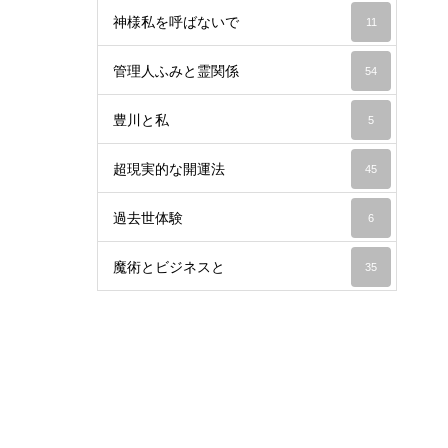
神様私を呼ばないで
11
管理人ふみと霊関係
54
豊川と私
5
超現実的な開運法
45
過去世体験
6
魔術とビジネスと
35