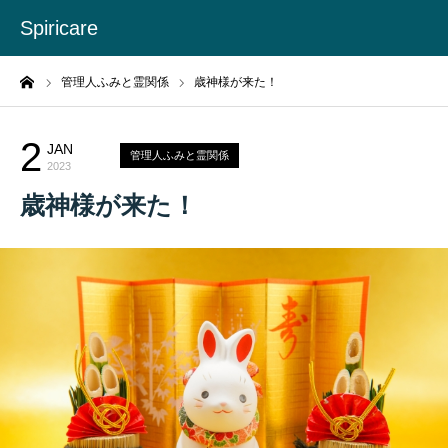
Spiricare
ーム
管理人ふみと霊関係
歳神様が来た！
2
JAN
管理人ふみと霊関係
2023
歳神様が来た！