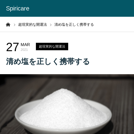
Spiricare
ーム
超現実的な開運法
清め塩を正しく携帯する
27
MAR
超現実的な開運法
2021
清め塩を正しく携帯する