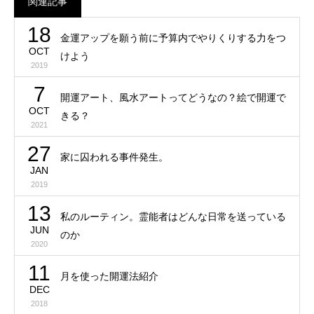
関連記事
18
金運アップを願う前に予算内でやりくりする力をつ
OCT
けよう
2019
7
開運アート、風水アートってどうなの？絵で開運で
OCT
きる？
2021
27
家に囚われる事件発生。
JAN
2019
13
私のルーティン。霊能者はどんな日常を送っている
JUN
のか
2020
11
月を使った開運法紹介
DEC
2018