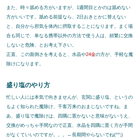
また、時々舐める方がいますが、1週間目とかのは舐めない
方がいいです。舐める前提なら、2日おきとかに替えない
と、自分から邪気を体内に摂取することになります。まく場
合も同じで、単なる携帯以外の方法で使う人は、頻繁に交換
しないと危険、とお考え下さい。
正直、この面倒さを考えると、水晶や
24金
の方が、手軽な魔
除けになります。
盛り塩のやり方
忙しい人には本気で向きませんが、玄関に盛り塩、というの
もよく知られた魔除け、千客万来のおまじないですね。ま
あ、盛り塩で魔除けは、四隅に置かないと意味がないうえ、
交換がめっちゃ手間なので正直、水晶を四隅に置く方が手間
がなくていいのですが。。。←長期間やらないでね(^^;)