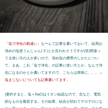
「塩で浄化の勘違い」
なーんて記事を書いておいて、結局お
清めの塩使うんじゃん(⁻3⁻)とか言われそうですが(笑)間違っ
てる使い方の人が多いので、清め塩の携帯のしかたについ
て。まあ、これ「塩で浄化」の記事に使い方とか、なんで浄
化になるのかとか書いてますので、こちらは簡単に。。。→
塩まじないについても記事書いてます。
(要約すると、塩＝NaClはイオン結晶なので、念など、電気
的なものを吸収する。その結果、結合が切れてデロデロにな