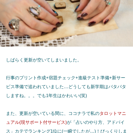
しばらく更新が空いてしまいました。
行事のプリント作成+宿題チェック+進級テスト準備+新サー
ビス準備で追われていました…どうしても新学期はバタバタ
しますね。。。でも1年生はかわいい(笑)
また、更新が空いている間に、ココナラで私の
タロットマニ
ュアル(現サポート付サービス)
が「占いのやり方、アドバイ
ス」カテでランキング1位に(一瞬でしたが…)！びっくりしま