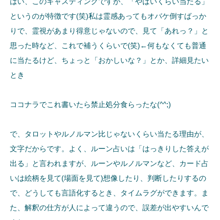
はい、このキャスティングですが、「やばいくらい当たる」
というのが特徴です(笑)私は霊感あってもオバケ倒すばっか
りで、霊視があまり得意じゃないので、見て「あれっ？」と
思った時など、これで補うくらいで(笑)←何もなくても普通
に当たるけど、ちょっと「おかしいな？」とか、詳細見たい
とき
ココナラでこれ書いたら禁止処分食らったな(^^;)
で、タロットやルノルマン比じゃないくらい当たる理由が、
文字だからです。よく、ルーン占いは「はっきりした答えが
出る」と言われますが、ルーンやルノルマンなど、カード占
いは絵柄を見て(場面を見て)想像したり、判断したりするの
で、どうしても言語化するとき、タイムラグができます。ま
た、解釈の仕方が人によって違うので、誤差が出やすいんで