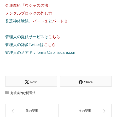
金運魔術「ウシャスの法」
メンタルブロックの外し方
貧乏神体験談。
パート１
と
パート２
管理人の提供サービスは
こちら
管理人の雑多Twitterは
こちら
管理人のメアド：forms@spirialcare.com
Post
Share
超現実的な開運法
前の記事
次の記事