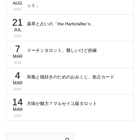
AUG
ット」
2018
21
薬草と占いの「the Harbclafter’s…
JUL
2023
7
イーチンタロット。難しいけど的確
MAR
2019
4
和風と猫好きのためのおみくじ、歌占カード
MAR
2018
14
大味が魅力？マルセイユ版タロット
MAR
2018