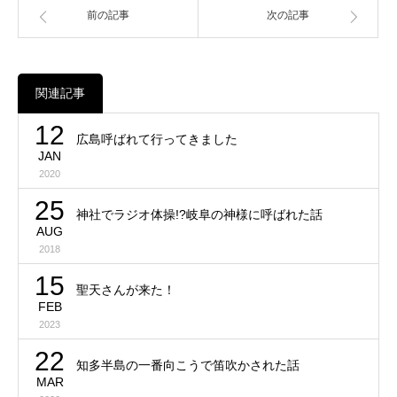
前の記事
次の記事
関連記事
12
広島呼ばれて行ってきました
JAN
2020
25
神社でラジオ体操!?岐阜の神様に呼ばれた話
AUG
2018
15
聖天さんが来た！
FEB
2023
22
知多半島の一番向こうで笛吹かされた話
MAR