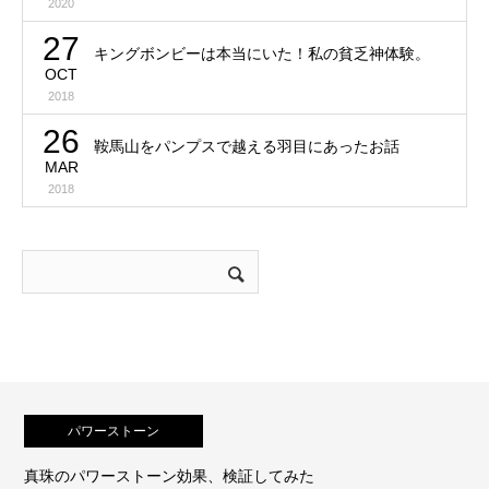
2020
27
キングボンビーは本当にいた！私の貧乏神体験。
OCT
2018
26
鞍馬山をパンプスで越える羽目にあったお話
MAR
2018
パワーストーン
果、検証してみた
持つと運が開ける石