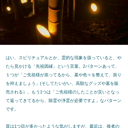
はい、スピリチュアルとか、霊的な現象を扱っていると、や
たら見かける「先祖因縁」という言葉。2パターンあって、
１つが「ご先祖様が祟ってるから、墓や色々を整えて、祟り
を抑えましょう」(そしてたいがい、高額なグッズや墓を販
売される）。もう1つは「ご先祖様のしたことが災いとなっ
て返ってきてるから、除霊や浄霊が必要ですよ」なパターン
です。
昔は1つ目が多かったような気がしますが、最近は、後者の