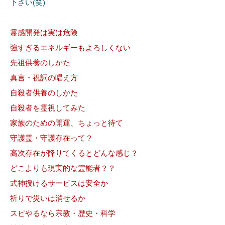
下さい(笑)
霊感開発は実は危険
強すぎるエネルギーもよろしくない
先祖供養のしかた
真言・祝詞の唱え方
自殺者供養のしかた
自殺者を霊視してみた
家族のための開運、ちょっと待て
守護霊・守護存在って？
高次存在が降りてくるとどんな感じ？
どこよりも現実的な霊能者？？
式神授けるサービスは安全か
祈りで災いは消せるか
スピやるなら宗教・歴史・科学