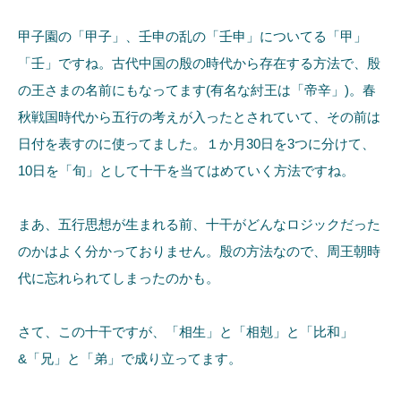
甲子園の「甲子」、壬申の乱の「壬申」についてる「甲」
「壬」ですね。古代中国の殷の時代から存在する方法で、殷
の王さまの名前にもなってます(有名な紂王は「帝辛」)。春
秋戦国時代から五行の考えが入ったとされていて、その前は
日付を表すのに使ってました。１か月30日を3つに分けて、
10日を「旬」として十干を当てはめていく方法ですね。
まあ、五行思想が生まれる前、十干がどんなロジックだった
のかはよく分かっておりません。殷の方法なので、周王朝時
代に忘れられてしまったのかも。
さて、この十干ですが、「相生」と「相剋」と「比和」
&「兄」と「弟」で成り立ってます。