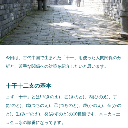
今回は、古代中国で生まれた「十干」を使った人間関係の分
析と、苦手な関係への対策を紹介したいと思います。
十干十二支の基本
まず「十干」とは甲(きのえ)、乙(きのと)、丙(ひのえ)、丁
(ひのと)、戊(つちのえ)、己(つちのと)、庚(かのえ)、辛(かの
と)、壬(みずのえ)、癸(みずのと)の10種類です。木→火→土
→金→水の順番になってます。