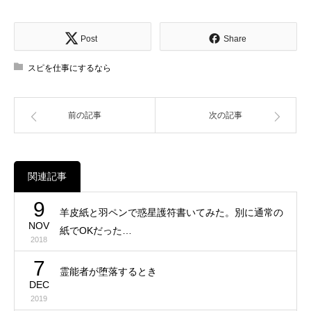
Post
Share
スピを仕事にするなら
前の記事
次の記事
関連記事
9
羊皮紙と羽ペンで惑星護符書いてみた。別に通常の
NOV
紙でOKだった…
2018
7
霊能者が堕落するとき
DEC
2019